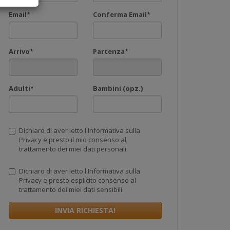
l documento
Email*
Conferma Email*
attati con i
nche
li per
Arrivo*
Partenza*
Adulti*
Bambini (opz.)
i inviano al
gono
Dichiaro di aver letto l'Informativa sulla
Privacy e presto il mio consenso al
trattamento dei miei dati personali.
Dichiaro di aver letto l'Informativa sulla
lcune aree
Privacy e presto esplicito consenso al
trattamento dei miei dati sensibili.
Sito
INVIA RICHIESTA!
ssi non
nte dal
ookie di