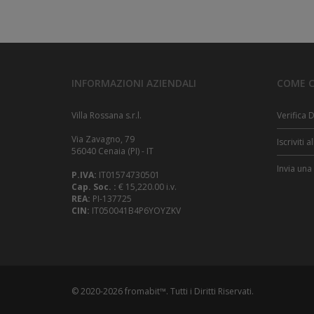
7 Persone
140 Mq
2 Bagni
Camino
Asciugacapelli
Aria Cond.
udx_ga
LEGGI TUTTO!
INFORMAZIONI AZIENDALI
COME C
Villa Rossana s.r.l.
Verifica D
_anonym
Via Zavagno, 79
Iscriviti 
56040 Cenaia (PI) - IT
Invia una
P.IVA:
IT01574730501
Cap. Soc. :
€ 15,220.00 i.v.
REA:
PI-137725
_gat
CIN:
IT050041B4P6YOYZKV
_gid
© 2020-2026
fromabit™
. Tutti i Diritti Riservati.