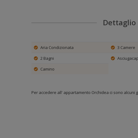
que
coo
fin
Dettaglio 
per
imp
coo
per
bro
Aria Condizionata
3 Camere
o v
se 
2 Bagni
Asciugacape
pre
imp
Camino
Le predett
di 
res
Per accedere all' appartamento Orchidea ci sono alcuni gr
di 
sit
Il Sito uti
Cookie
csrf_tok