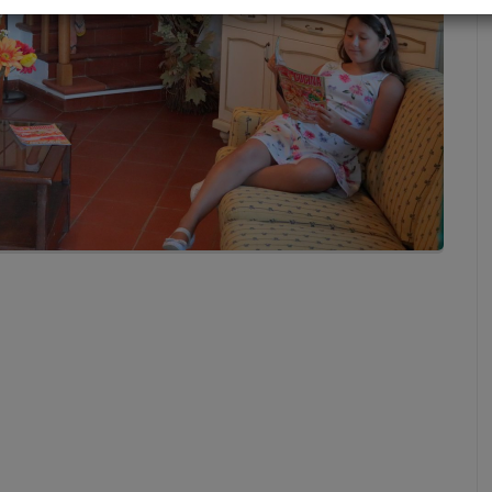
o della "Informativa sulla Privacy", presente nelle pagine di questo Sito. I
iva sulla Privacy" qui richiamato, è parte integrante di questo documento.
 tratta i dati personali degli utenti (di seguito “Utente” o “Utenti”) raccolti e tr
traverso il Sito, conformemente al Regolamento UE 2016/679 (di seguito a
 alla normativa, anche nazionale, in materia di protezione dei dati persona
licabile (“Normativa Privacy”).
sono i cookie
uso della tecnologia cookie. I cookie sono piccoli file di testo che i siti visitat
 o device dell’utente (computer, tablet, smartphone, notebook), dove ven
i, per poi essere ritrasmessi agli stessi siti alla visita successiva.
ogie di cookie utilizzati dal Sito
possono essere tecnici, analitici e di profilazione.
lare, i cookie presenti sul Sito sono:
Cookie Tecnici e Cookie Analitici
.
di questo tipo sono necessari per assicurare il corretto funzionamento di a
Tali cookie possono essere suddivisi in:
kie di sessione, che garantiscono la normale navigazione e fruizione del 
rmettendo, ad esempio, di autenticarsi per accedere ad aree riservate). E
gono utilizzati per scopi ulteriori e sono normalmente installati direttame
olare o gestore del sito web (c.d. “cookie proprietari”); nel caso specifico, i c