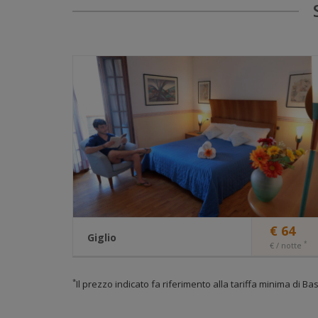
session
udx_hid
udx_tec
€ 64
Giglio
*
€ / notte
Trilocale per famiglie fino a 7 persone
*
Il prezzo indicato fa riferimento alla tariffa minima di 
Un'accattivante mix di elementi contemporanei
udx_ads
insieme ad una struttura classica rende
l'appartamento Giglio ottimo per il tuo relax .