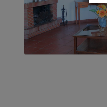
all'intern
"Informat
Il Titolare
cookie at
“GDPR”) e
tempo app
Cosa 
Il Sito fa 
terminale
memorizzat
Tipol
I cookies 
In partico
I cookie 
del Sito. 
coo
(pe
ven
tit