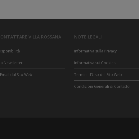
possibi
Camino
3 Camere
disatti
Televisore
Terrazzo
cookie
142 Mq
Asciugacapelli
tecnico
salvataggio accettazione
30 giorni
vedi so
LEGGI TUTTO!
cookie analitici
Come 
possibi
ONTATTARE VILLA ROSSANA
NOTE LEGALI
disatti
cookie
isponibilità
Informativa sulla Privacy
izeIp()
analitico
anonimizzare IP utente
vedi so
alla Newsletter
Informativa sui Cookies
Come 
possibi
 Email dal Sito Web
Termini d'Uso del Sito Web
disatti
cookie
Condizioni Generali di Contatto
analitico
accelerazione velocità di
10 minuti
vedi so
richiesta
Come 
possibi
disatti
cookie
analitico
utilizzato per distinguere
24 ore
vedi so
gli utenti
Come 
possibi