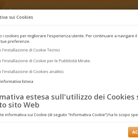
idea
iva sui Cookies
ta per le tue vacanze. Prenota subito!
o i cookies per migliorare l'esperienza utente. Per continuare a navigare il 
e tue preferenze.
 l'installazione di Cookie Tecnici
 l'installazione di Cookie per le Pubblicità Mirate.
 l'installazione di Cookies analitici.
l'informativa Estesa
mativa estesa sull'utilizzo dei Cookies
to sito Web
e informativa sui Cookie (di seguito “Informativa Cookie”) ha lo scopo spec
i tipi, le modalità di utilizzo nonché di fornire indicazioni circa le azioni per r
 se lo si desidera, i cookie presenti su questo Sito Web (di seguito, il “Sito”)
AC
grafici del Titolare del trattamento dei dati (di seguito il “Titolare”) sono indi