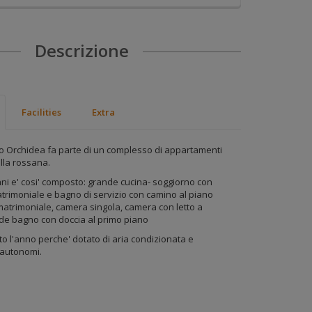
’Utente
 i cookie
Descrizione
e
 visita. I
 (come,
mpostare il
i i cookie
er valutare
Facilities
Extra
razione
 Orchidea fa parte di un complesso di appartamenti
Villa rossana.
e:
ani e' cosi' composto: grande cucina- soggiorno con
tario e/o
atrimoniale e bagno di servizio con camino al piano
matrimoniale, camera singola, camera con letto a
ranei al
nde bagno con doccia al primo piano
to l'anno perche' dotato di aria condizionata e
 autonomi.
tà di
nazione
tto: