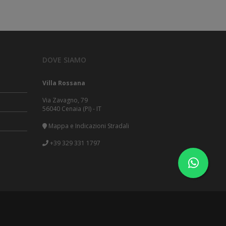
le
Terrazza Attrezzata
TV LCD
vare i
Riscaldamento
2 Posti Letto
WiFi Gratuito
tto:
LEGGI TUTTO!
è
le
DOVE SIAMO
vare i
Villa Rossana
tto:
Via Zavagno, 79
è
56040 Cenaia (PI) - IT
le
vare i
Mappa e Indicazioni Stradali
+39 329 331 1797
tto:
è
le
vare i
tto:
è
le