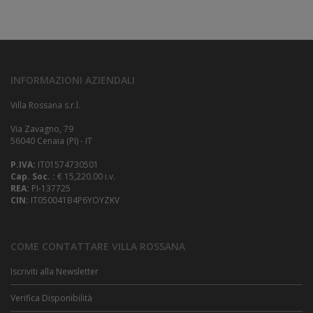
INFORMAZIONI AZIENDALI
Villa Rossana s.r.l.
Via Zavagno, 79
56040 Cenaia (PI) - IT
P.IVA:
IT01574730501
Cap. Soc. :
€ 15,220.00 i.v.
REA:
PI-137725
CIN:
IT050041B4P6YOYZKV
COME CONTATTARE VILLA ROSSANA
Iscriviti alla Newsletter
Verifica Disponibilità