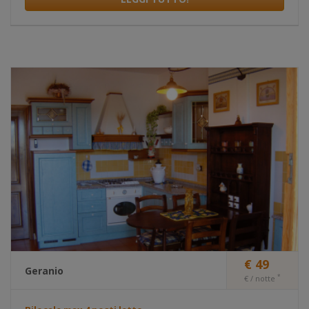
€ 49
Geranio
*
€ / notte