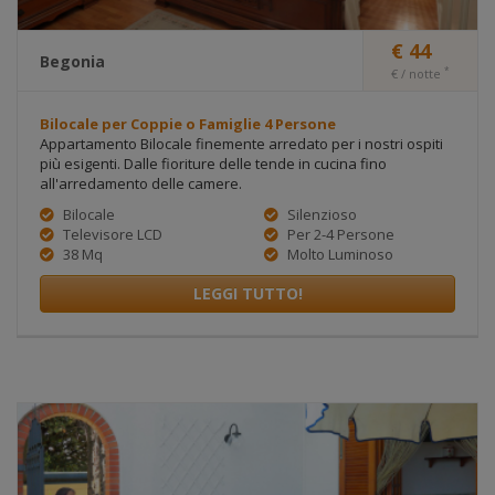
accettazione
Come
cookie
possi
€ 44
analitici
disatt
Begonia
*
€ / notte
cooki
_anonymizeIp()
analitico
anonimizzare
vedi 
Bilocale per Coppie o Famiglie 4 Persone
IP utente
Come
Appartamento Bilocale finemente arredato per i nostri ospiti
possi
più esigenti. Dalle fioriture delle tende in cucina fino
disatt
all'arredamento delle camere.
cooki
Bilocale
Silenzioso
Televisore LCD
Per 2-4 Persone
_gat
analitico
accelerazione
10 minuti
vedi 
38 Mq
Molto Luminoso
velocità di
Come
richiesta
possi
LEGGI TUTTO!
disatt
cooki
_gid
analitico
utilizzato per
24 ore
vedi 
distinguere gli
Come
utenti
possi
disatt
cooki
_ga
analitico
distinzione ID
2 anni
vedi 
utente
Come