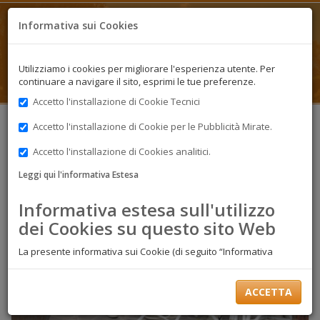
Appartamenti
Informativa sui Cookies
Tutti gli Appartamenti di Villa
Utilizziamo i cookies per migliorare l'esperienza utente. Per
Rossana
continuare a navigare il sito, esprimi le tue preferenze.
Accetto l'installazione di Cookie Tecnici
Accetto l'installazione di Cookie per le Pubblicità Mirate.
Accetto l'installazione di Cookies analitici.
Leggi qui l'informativa Estesa
Informativa estesa sull'utilizzo
dei Cookies su questo sito Web
La presente informativa sui Cookie (di seguito “Informativa
Cookie”) ha lo scopo specifico di illustrare i tipi, le modalità di
utilizzo nonché di fornire indicazioni circa le azioni per rifiutare o
eliminare, se lo si desidera, i cookie presenti su questo Sito Web
ACCETTA
(di seguito, il “Sito”).