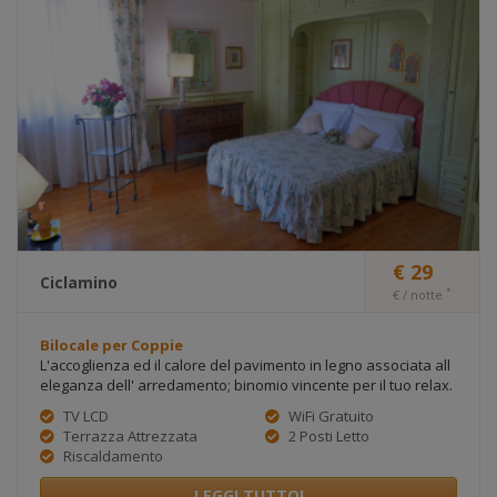
€ 29
Ciclamino
*
€ / notte
Bilocale per Coppie
L'accoglienza ed il calore del pavimento in legno associata all
eleganza dell' arredamento; binomio vincente per il tuo relax.
TV LCD
WiFi Gratuito
Terrazza Attrezzata
2 Posti Letto
Riscaldamento
LEGGI TUTTO!