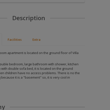
Description
lcune aree
Facilities
Extra
Sito
ssi non
nte dal
oom apartment is located on the ground floor of Villa
ookie di
double bedroom, large bathroom with shower, kitchen
’Utente
 with double sofa bed, it is located on the ground
 i cookie
even children have no access problems. There is no the
e
 because it is a "basement" so, it is very cool in
 visita. I
 (come,
mpostare il
i i cookie
er valutare
razione
ny