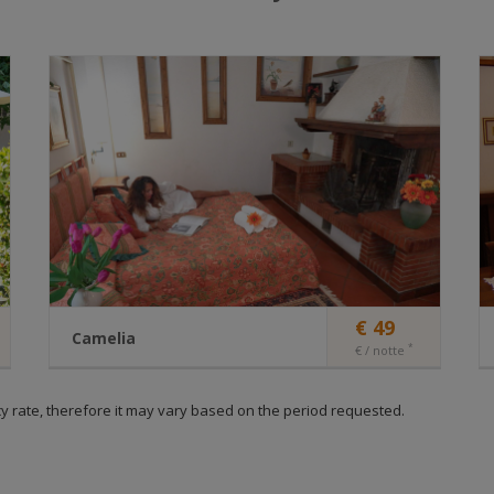
ostando il livello di protezione più elevato.
e tipologie di cookie (di sessione e persistenti) possono a loro volta esser
“prima parte” (o “proprietari”) quando sono gestiti direttamente dal proprie
ponsabile del sito web;
“terze parti” quando i cookie sono predisposti e gestiti da responsabili est
o web visitato dall’utente.
lizza i seguenti cookie tecnici:
Modali
Tipo
Finalità
Durata
elimi
en
tecnico
verificare la sicurezza dei
sessione
vedi so
dati immessi in caso di
Come 
invio dati
possibi
disatti
€ 49
cookie
Camelia
*
€ / notte
id
tecnico
necessario per la corretta
sessione
vedi so
navigazione all'interno del
Come 
Two-room apartment for couples or families
y rate, therefore it may vary based on the period requested.
sito
possibi
max 4 p
disatti
Two-room apartment for those who love the
cookie
warmth and elegance of Tuscan taste, comfortably
encountering the practicality of the ground floor.
e_cookiebar
tecnico
salvataggio accettazione
30 giorni
vedi so