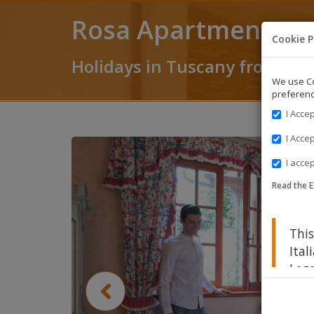
Rosa Apartment
Cookie P
Holidays in Tuscany from € 3
We use Co
preferenc
I Acce
I Acce
I accep
Read the E
Thi
Ital
Lega
Tran
Ital