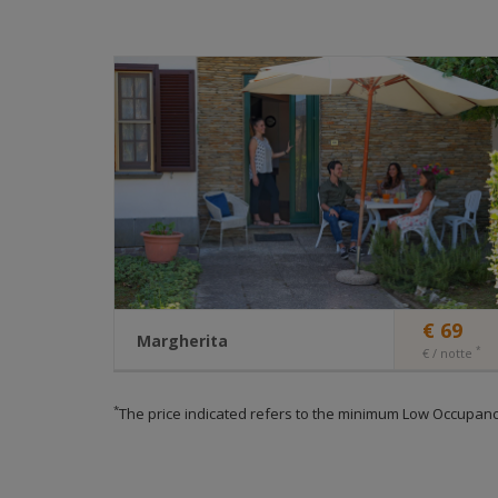
imp
Le predett
di 
res
di 
sit
Il Sito uti
Cookie
csrf_tok
€ 69
Margherita
*
€ / notte
session
Three-room apartment for families up to 7
*
The price indicated refers to the minimum Low Occupanc
people
Three-room apartment for those who love space
and the alternation of modern contemporary
furnishings with the warmth of Tuscan taste.
udx_hid