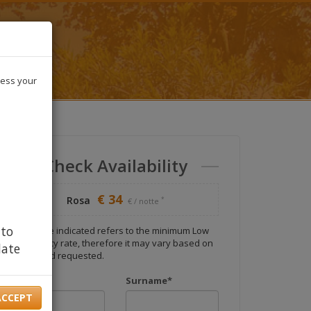
ress your
Check Availability
€ 34
Rosa
*
€ / notte
 to
*
The price indicated refers to the minimum Low
Occupancy rate, therefore it may vary based on
late
the period requested.
e
Name*
Surname*
ACCEPT
 your