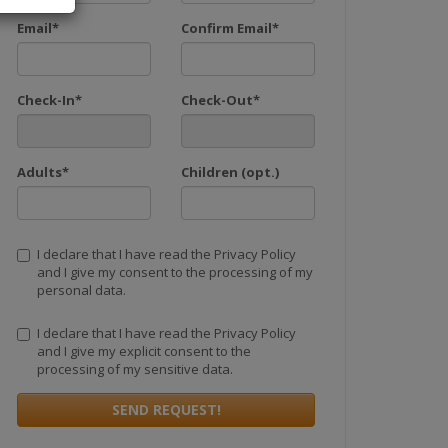
Email*
Confirm Email*
 su
Check-In*
Check-Out*
ifico di
Adults*
Children (opt.)
ifiutare o
.
cati
l documento
I declare that I have read the Privacy Policy
and I give my consent to the processing of my
attati con i
personal data.
nche
li per
I declare that I have read the Privacy Policy
and I give my explicit consent to the
processing of my sensitive data.
SEND REQUEST!
i inviano al
gono