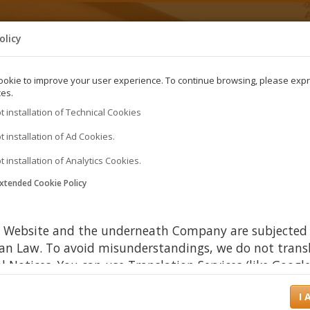
olicy
4. Book now!
okie to improve your user experience. To continue browsing, please exp
es.
pt installation of Technical Cookies
pt installation of Ad Cookies.
t installation of Analytics Cookies.
xtended Cookie Policy
s Website and the underneath Company are subjected
ian Law. To avoid misunderstandings, we do not trans
l Notices. You can use Translation Services (like Googl
slate) to translate this document (Cookie Policy) from
I 
ian to your own language, for your convenience and at