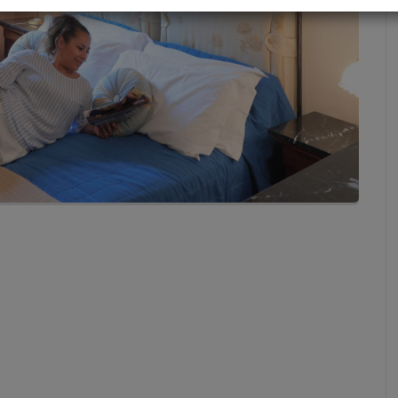
discretion. In any case of disputes / controversy, the
ian version of this document will prevail.
mativa estesa sull'utilizzo dei Cookies
to sito Web
e informativa sui Cookie (di seguito “Informativa Cookie”) ha lo scopo spec
i tipi, le modalità di utilizzo nonché di fornire indicazioni circa le azioni per r
 se lo si desidera, i cookie presenti su questo Sito Web (di seguito, il “Sito”)
grafici del Titolare del trattamento dei dati (di seguito il “Titolare”) sono indi
o della "Informativa sulla Privacy", presente nelle pagine di questo Sito. I
iva sulla Privacy" qui richiamato, è parte integrante di questo documento.
 tratta i dati personali degli utenti (di seguito “Utente” o “Utenti”) raccolti e tr
traverso il Sito, conformemente al Regolamento UE 2016/679 (di seguito a
 alla normativa, anche nazionale, in materia di protezione dei dati persona
licabile (“Normativa Privacy”).
sono i cookie
uso della tecnologia cookie. I cookie sono piccoli file di testo che i siti visitat
 o device dell’utente (computer, tablet, smartphone, notebook), dove ven