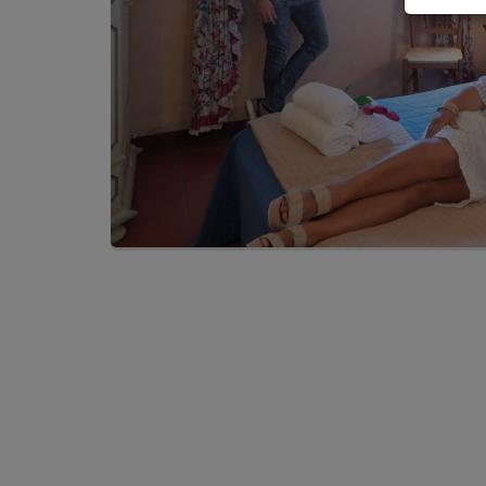
own 
Ital
Infor
ques
La present
illustrare 
eliminare,
I dati ana
all'intern
"Informat
Il Titolare
cookie at
“GDPR”) e
tempo app
Cosa 
Il Sito fa 
terminale