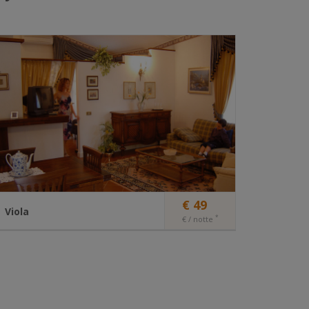
e:
tario e/o
ranei al
tà di
nazione
tto:
è
le
vare i
€ 49
Viola
*
€ / notte
tto:
è
Elegant two-room apartment for up to 4
le
people
vare i
The large garden surrounding the Viola apartment
and the refined elegance of its furnishings make
the Viola two-room apartment unique and special.
tto: