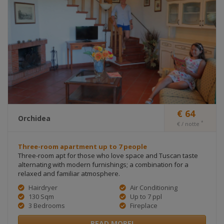
€ 64
Orchidea
*
€ / notte
Three-room apartment up to 7 people
Three-room apt for those who love space and Tuscan taste
alternating with modern furnishings; a combination for a
relaxed and familiar atmosphere.
Hairdryer
Air Conditioning
130 Sqm
Up to 7 ppl
3 Bedrooms
Fireplace
READ MORE!