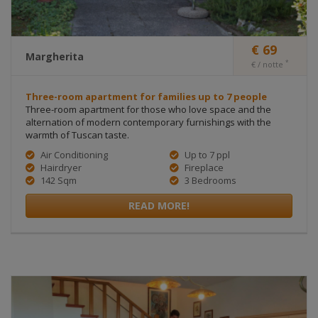
€ 69
Margherita
*
€ / notte
Three-room apartment for families up to 7 people
Three-room apartment for those who love space and the
alternation of modern contemporary furnishings with the
warmth of Tuscan taste.
Air Conditioning
Up to 7 ppl
Hairdryer
Fireplace
142 Sqm
3 Bedrooms
READ MORE!