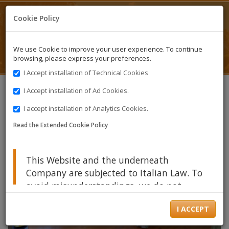
Apartments
Cookie Policy
Holiday Homes near Pisa
We use Cookie to improve your user experience. To continue
browsing, please express your preferences.
I Accept installation of Technical Cookies
I Accept installation of Ad Cookies.
I accept installation of Analytics Cookies.
Read the Extended Cookie Policy
This Website and the underneath
Company are subjected to Italian Law. To
avoid misunderstandings, we do not
translate Legal Notices. You can use
I ACCEPT
Translation Services (like Google
Translate) to translate this document