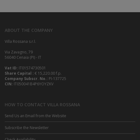
ABOUT THE COMPANY
Villa Rossana s.r.l.
Via Zavagno, 79
56040 Cenaia (PI) - IT
Vat ID:
IT01574730501
Share Capital :
€ 15,220.00 f.p.
Company Subscr. No.:
PI-137725
CIN:
IT050041B4P6YOYZKV
HOW TO CONTACT VILLA ROSSANA
Send Us an Email from the Website
Subscribe the Newsletter
Check Availability