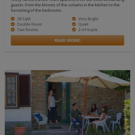
selezionare “Sempre”. Una volta terminato di utilizzare la
guests. From the blooms of the curtains in the kitchen to the
guida, disattivare nuovamente i cookie e cancellarli.
furnishing of the bedrooms.
Per una panoramica dei browser più comuni e per ulteriori
38 SqM
Very Bright
informazioni sui cookie e il loro controllo è possibile visitare il
Double Room
Quiet
sito:
www.allaboutcookies.org
.
Two Rooms
2-4 People
Per informazioni su: Modalità del trattamento, Accesso ai dati,
READ MORE!
Comunicazione dei dati, Diritti dell’interessato, Modalità di
esercizio dei diritti, Titolare, responsabili e incaricati, si prega di
leggere l’Informativa Privacy del Sito al link presente nel footer di
questo Sito.
Contatti: Per qualunque informazione in merito alla presente
Informativa, si prega di mandare una raccomandata a.r. al
Titolare del Trattamento dei Dati, il cui indirizzo è riportato nella
Informativa sulla Privacy, alla c.a. del Responsabile Privacy.