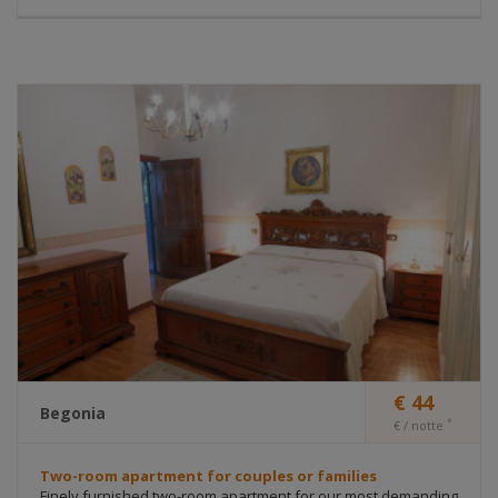
Selezionare la casella “Attiva l’opzione anti-tracciamento
dei dati personali”
Chrome
Fare clic sul “Menù chrome” nella barra degli strumenti del
browser
Selezionare “Impostazioni”
Fare clic su “Mostra impostazioni avanzate”
Nella sezione Privacy, fare clic sul pulsante “Impostazioni
contenuti”
Nella sezione “Cookie” selezionare “Ignora le eccezioni e
blocca l’impostazione dei cookie di terze parti”
Safari 5.0
Fare clic sul menu Safari e selezionare “Preferenze”
Fare clic sulla scheda “Sicurezza”.
Nella sezione “Accetta cookie” specificare se accettare i
cookie sempre, mai o solo dai siti visitati. Per una
€ 44
spiegazione delle diverse opzioni fare clic sul pulsante
Begonia
*
€ / notte
Guida a forma di punto interrogativo. Se Safari è
impostato per bloccare i cookie, potrebbe essere
necessario accettarli temporaneamente per l’apertura
Two-room apartment for couples or families
della pagina. Ripetere quindi i passaggi indicati sopra e
Finely furnished two-room apartment for our most demanding