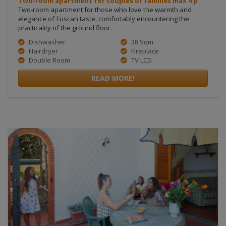
Two-room apartment for couples or families max 4 p
Two-room apartment for those who love the warmth and
elegance of Tuscan taste, comfortably encountering the
practicality of the ground floor.
Dishwasher
38 Sqm
Hairdryer
Fireplace
Double Room
TV LCD
READ MORE!