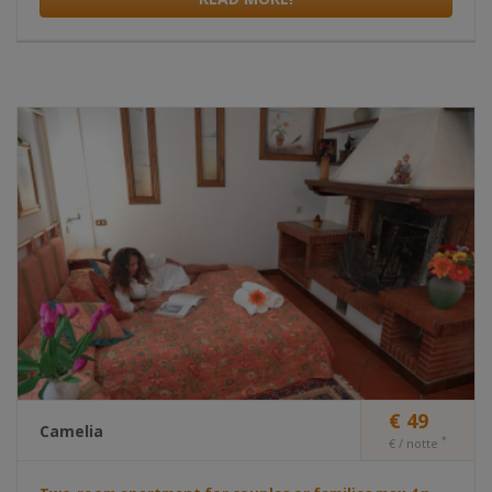
€ 49
Camelia
*
€ / notte