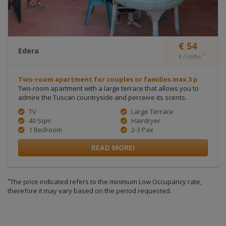
€ 54
Edera
*
€ / notte
Two-room apartment for couples or families max 3 p
Two-room apartment with a large terrace that allows you to
admire the Tuscan countryside and perceive its scents.
TV
Large Terrace
40 Sqm
Hairdryer
1 Bedroom
2-3 Pax
READ MORE!
*
The price indicated refers to the minimum Low Occupancy rate,
therefore it may vary based on the period requested.